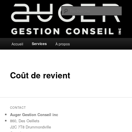
Rech
Auger Gestion Conseil
Menu
Services
Accueil
À propos
Aller
principal
au
contenu
Coût de revient
principal
CONTACT
Auger Gestion Conseil inc
860, Des Oeillets
J2C 7T8
Drummondville